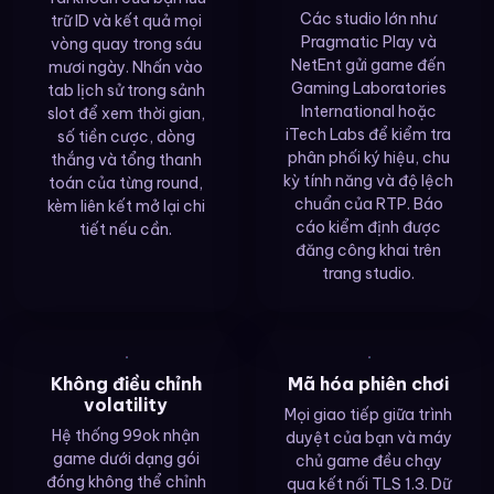
Các studio lớn như
trữ ID và kết quả mọi
Pragmatic Play và
vòng quay trong sáu
NetEnt gửi game đến
mươi ngày. Nhấn vào
Gaming Laboratories
tab lịch sử trong sảnh
International hoặc
slot để xem thời gian,
iTech Labs để kiểm tra
số tiền cược, dòng
phân phối ký hiệu, chu
thắng và tổng thanh
kỳ tính năng và độ lệch
toán của từng round,
chuẩn của RTP. Báo
kèm liên kết mở lại chi
cáo kiểm định được
tiết nếu cần.
đăng công khai trên
trang studio.
Không điều chỉnh
Mã hóa phiên chơi
volatility
Mọi giao tiếp giữa trình
Hệ thống 99ok nhận
duyệt của bạn và máy
game dưới dạng gói
chủ game đều chạy
đóng không thể chỉnh
qua kết nối TLS 1.3. Dữ