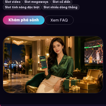
Slot video
Slot megaways
Slot cổ điển
Slot tính năng đặc biệt
Slot nhiều dòng thắng
Khám phá sảnh
Xem FAQ