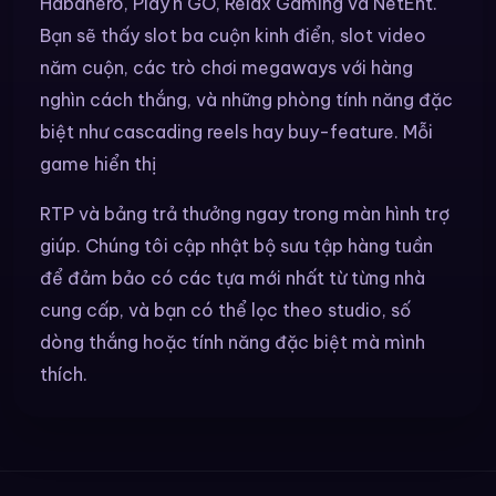
Habanero, Play'n GO, Relax Gaming và NetEnt.
Bạn sẽ thấy slot ba cuộn kinh điển, slot video
năm cuộn, các trò chơi megaways với hàng
nghìn cách thắng, và những phòng tính năng đặc
biệt như cascading reels hay buy-feature. Mỗi
game hiển thị
RTP và bảng trả thưởng ngay trong màn hình trợ
giúp. Chúng tôi cập nhật bộ sưu tập hàng tuần
để đảm bảo có các tựa mới nhất từ từng nhà
cung cấp, và bạn có thể lọc theo studio, số
dòng thắng hoặc tính năng đặc biệt mà mình
thích.