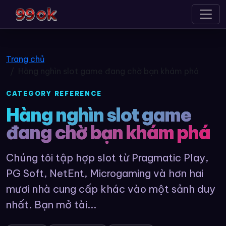
99ok
Trang chủ
Hàng nghìn slot game đang chờ bạn khám phá
CATEGORY REFERENCE
Hàng nghìn slot game
đang chờ bạn khám phá
Chúng tôi tập hợp slot từ Pragmatic Play,
PG Soft, NetEnt, Microgaming và hơn hai
mươi nhà cung cấp khác vào một sảnh duy
nhất. Bạn mở tài...