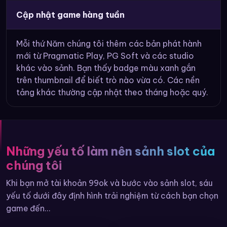
Cập nhật game hàng tuần
Mỗi thứ Năm chúng tôi thêm các bản phát hành
mới từ Pragmatic Play, PG Soft và các studio
khác vào sảnh. Bạn thấy badge màu xanh gắn
trên thumbnail để biết trò nào vừa có. Các nền
tảng khác thường cập nhật theo tháng hoặc quý.
Những yếu tố làm nên sảnh slot của
chúng tôi
Khi bạn mở tài khoản 99ok và bước vào sảnh slot, sáu
yếu tố dưới đây định hình trải nghiệm từ cách bạn chọn
game đến...