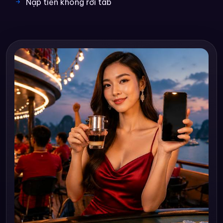
Nạp tiền không rời tab