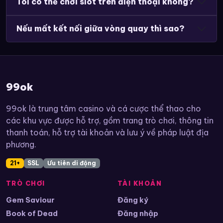
Tôi có thể chơi slot trên điện thoại không?
Nếu mất kết nối giữa vòng quay thì sao?
99ok
99ok là trung tâm casino và cá cược thể thao cho
các khu vực được hỗ trợ, gồm trang trò chơi, thông tin
thanh toán, hỗ trợ tài khoản và lưu ý về pháp luật địa
phương.
21+
SSL
Ưu tiên di động
TRÒ CHƠI
TÀI KHOẢN
Gem Saviour
Đăng ký
Book of Dead
Đăng nhập