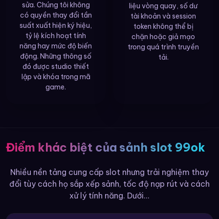
sửa. Chúng tôi không
liệu vòng quay, số dư
có quyền thay đổi tần
tài khoản và session
suất xuất hiện ký hiệu,
token không thể bị
tỷ lệ kích hoạt tính
chặn hoặc giả mạo
năng hay mức độ biến
trong quá trình truyền
động. Những thông số
tải.
đó được studio thiết
lập và khóa trong mã
game.
Điểm khác biệt của sảnh slot 99ok
Nhiều nền tảng cung cấp slot nhưng trải nghiệm thay
đổi tùy cách họ sắp xếp sảnh, tốc độ nạp rút và cách
xử lý tính năng. Dưới...