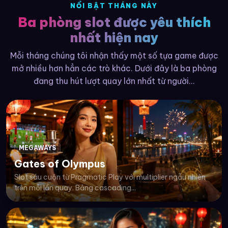
NỔI BẬT THÁNG NÀY
Ba phòng slot được yêu thích
nhất hiện nay
Mỗi tháng chúng tôi nhận thấy một số tựa game được
mở nhiều hơn hẳn các trò khác. Dưới đây là ba phòng
đang thu hút lượt quay lớn nhất từ người...
MEGAWAYS
Gates of Olympus
Slot sáu cuộn từ Pragmatic Play với multiplier ngẫu nhiên
trên mỗi lần quay. Bảng cascading...