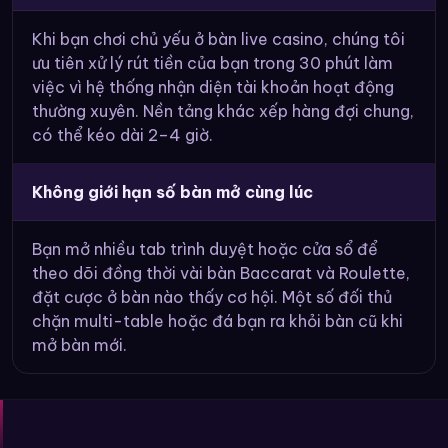
Khi bạn chơi chủ yếu ở bàn live casino, chúng tôi
ưu tiên xử lý rút tiền của bạn trong 30 phút làm
việc vì hệ thống nhận diện tài khoản hoạt động
thường xuyên. Nền tảng khác xếp hàng đợi chung,
có thể kéo dài 2–4 giờ.
Không giới hạn số bàn mở cùng lúc
Bạn mở nhiều tab trình duyệt hoặc cửa sổ để
theo dõi đồng thời vài bàn Baccarat và Roulette,
đặt cược ở bàn nào thấy cơ hội. Một số đối thủ
chặn multi-table hoặc đá bạn ra khỏi bàn cũ khi
mở bàn mới.