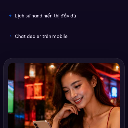
Lịch sử hand hiển thị đầy đủ
Chat dealer trên mobile