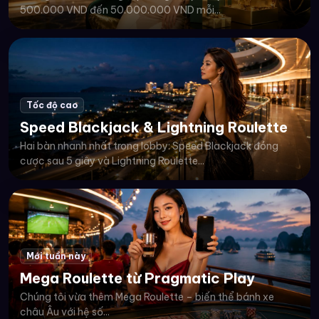
500.000 VND đến 50.000.000 VND mỗi...
Tốc độ cao
Speed Blackjack & Lightning Roulette
Hai bàn nhanh nhất trong lobby: Speed Blackjack đóng
cược sau 5 giây và Lightning Roulette...
Mới tuần này
Mega Roulette từ Pragmatic Play
Chúng tôi vừa thêm Mega Roulette – biến thể bánh xe
châu Âu với hệ số...