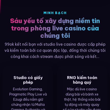
MINH BẠCH
Sáu yếu tố xây dựng niềm tin
trong phòng live casino của
chúng tôi
99ok kết nối bạn với studio live casino được cấp phép
và kiểm toán bởi cơ quan độc lập, đồng thời chúng tôi
công khai cách stream được phát sóng và kết...
Studio có giấy
RNG kiểm toán
phép
hàng quý
Evolution Gaming,
Mặc dù live casino
Pragmatic Play Live và
dùng bài và bánh xe
Ezugi đều nắm giữ
thật, hệ thống xáo bài
chứng nhận từ Malta
tự động và máy quay
Gaming Authority và
số của studio vẫn được