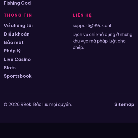
Fishing God
THÔNG TIN
LIÊN HỆ
Về chúng tôi
support@99ok.onl
Điều khoản
Dịch vụ chỉ khả dụng ở những
khu vực mà pháp luật cho
Bảo mật
phép.
Pháp lý
Live Casino
Slots
Sportsbook
Sitemap
© 2026 99ok. Bảo lưu mọi quyền.