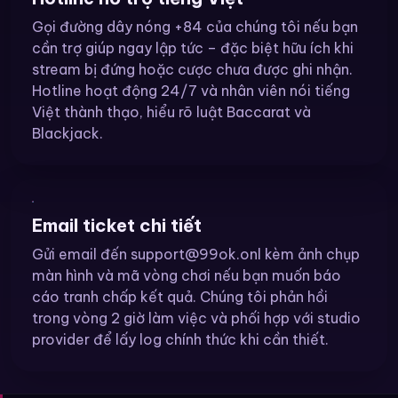
Gọi đường dây nóng +84 của chúng tôi nếu bạn
cần trợ giúp ngay lập tức – đặc biệt hữu ích khi
stream bị đứng hoặc cược chưa được ghi nhận.
Hotline hoạt động 24/7 và nhân viên nói tiếng
Việt thành thạo, hiểu rõ luật Baccarat và
Blackjack.
Email ticket chi tiết
Gửi email đến
support@99ok.onl
kèm ảnh chụp
màn hình và mã vòng chơi nếu bạn muốn báo
cáo tranh chấp kết quả. Chúng tôi phản hồi
trong vòng 2 giờ làm việc và phối hợp với studio
provider để lấy log chính thức khi cần thiết.