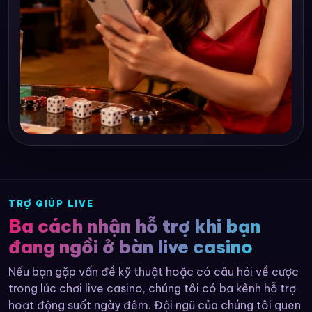
TRỢ GIÚP LIVE
Ba cách nhận hỗ trợ khi bạn
đang ngồi ở bàn live casino
Nếu bạn gặp vấn đề kỹ thuật hoặc có câu hỏi về cược
trong lúc chơi live casino, chúng tôi có ba kênh hỗ trợ
hoạt động suốt ngày đêm. Đội ngũ của chúng tôi quen