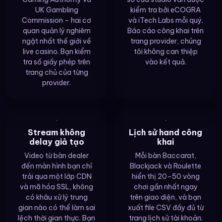
UK Gambling
kiểm tra bởi eCOGRA
Commission – hai cơ
và iTech Labs mỗi quý.
quan quản lý nghiêm
Báo cáo công khai trên
ngặt nhất thế giới về
trang provider, chúng
live casino. Bạn kiểm
tôi không can thiệp
tra số giấy phép trên
vào kết quả.
trang chủ của từng
provider.
Stream không
Lịch sử hand công
delay giả tạo
khai
Video từ bàn dealer
Mỗi bàn Baccarat,
đến màn hình bạn chỉ
Blackjack và Roulette
trải qua một lớp CDN
hiển thị 20–50 vòng
và mã hóa SSL, không
chơi gần nhất ngay
có khâu xử lý trung
trên giao diện, và bạn
gian nào có thể làm sai
xuất file CSV đầy đủ từ
lệch thời gian thực. Bạn
trang lịch sử tài khoản.